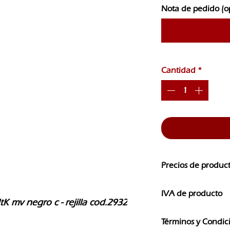
Nota de pedido (o
Cantidad
*
Precios de produc
Los precios de nuest
IVA de producto
CAMBIOS SIN PREVI
 mv negro c - rejilla cod.2932
Los precios que ves e
Términos y Condic
IVA