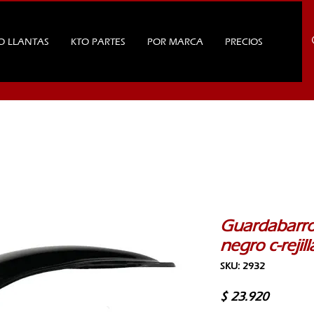
O LLANTAS
KTO PARTES
POR MARCA
PRECIOS
Guardabarro
negro c-rejill
SKU: 2932
Precio
$ 23.920