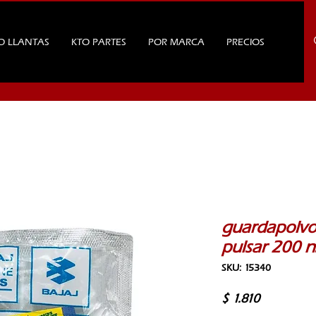
O LLANTAS
KTO PARTES
POR MARCA
PRECIOS
guardapolvo
pulsar 200 
SKU: 15340
Precio
$ 1.810