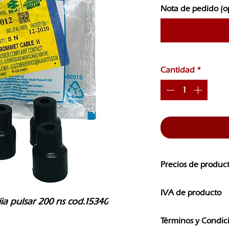
Nota de pedido (o
Cantidad
*
Precios de produc
Los precios de nuest
IVA de producto
CAMBIOS SIN PREVI
a pulsar 200 ns cod.15340
Los precios que ves e
Términos y Condic
IVA