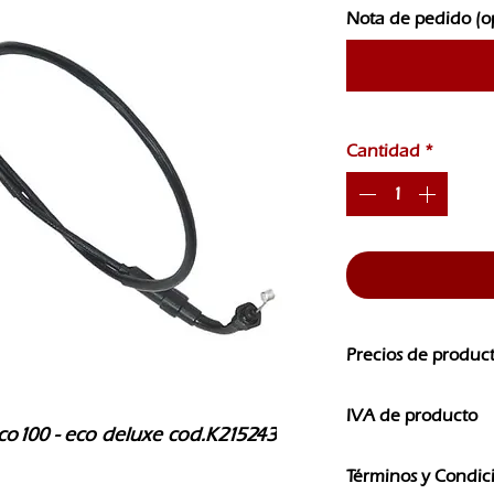
Nota de pedido (o
Cantidad
*
Precios de produc
Los precios de nuest
IVA de producto
CAMBIOS SIN PREVI
o100 - eco deluxe cod.K215243
Los precios que ves e
Términos y Condic
IVA