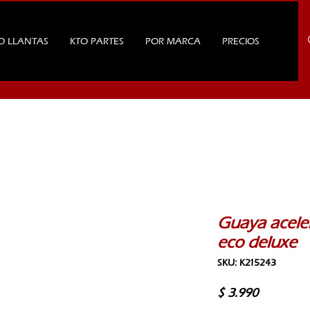
O LLANTAS
KTO PARTES
POR MARCA
PRECIOS
Guaya acele
eco deluxe
SKU: K215243
Precio
$ 3.990