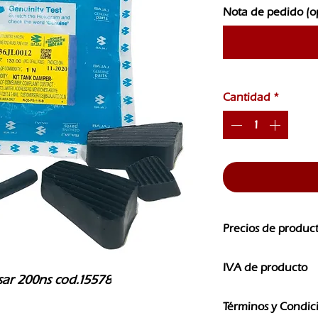
Nota de pedido (o
Cantidad
*
Precios de produc
Los precios de nuest
IVA de producto
CAMBIOS SIN PREVI
lsar 200ns cod.15578
Los precios que ves e
Términos y Condic
IVA