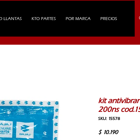
O LLANTAS
KTO PARTES
POR MARCA
PRECIOS
kit antivibr
200ns cod.1
SKU: 15578
Precio
$ 10.190