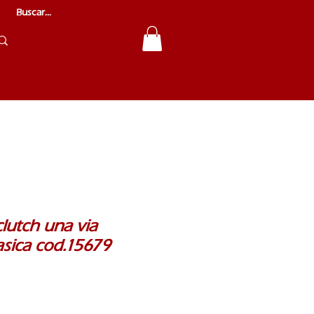
clutch una via
asica cod.15679