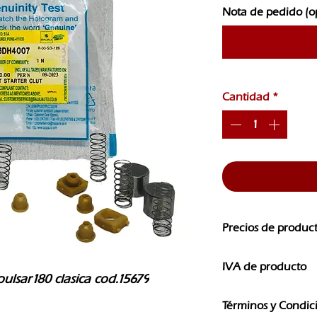
Nota de pedido (o
Cantidad
*
Precios de produc
Los precios de nuest
IVA de producto
CAMBIOS SIN PREVI
pulsar180 clasica cod.15679
Los precios que ves e
Términos y Condic
IVA