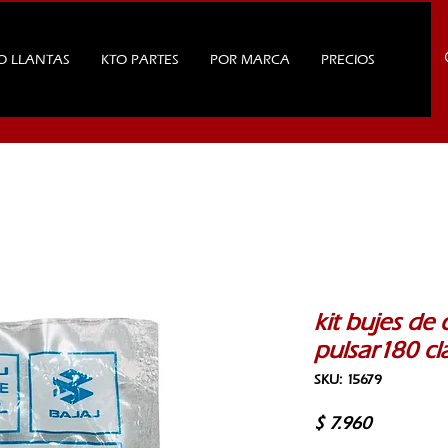
O LLANTAS
KTO PARTES
POR MARCA
PRECIOS
kit bujes de 
pulsar180 cl
SKU: 15679
Precio
$ 7.960