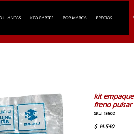
O LLANTAS
KTO PARTES
POR MARCA
PRECIOS
kit empaqu
freno pulsa
SKU: 15502
Precio
$ 14.540