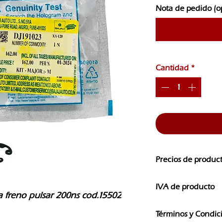
Nota de pedido (o
Cantidad
*
Precios de produc
Los precios de nuest
IVA de producto
CAMBIOS SIN PREVI
freno pulsar 200ns cod.15502
Los precios que ves e
Términos y Condic
IVA