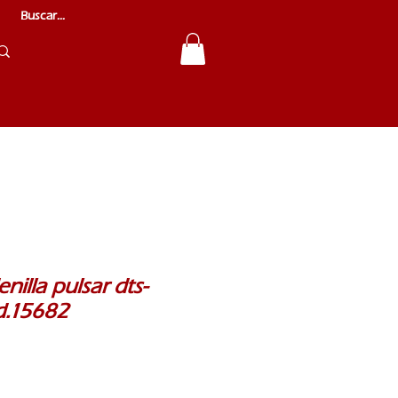
enilla pulsar dts-
od.15682