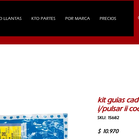
O LLANTAS
KTO PARTES
POR MARCA
PRECIOS
kit guias cad
i/pulsar ii c
SKU: 15682
Precio
$ 10.970