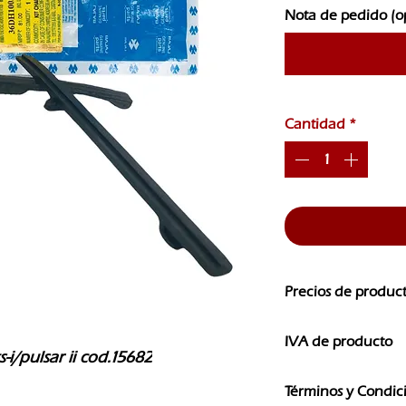
Nota de pedido (o
Cantidad
*
Precios de produc
Los precios de nuest
IVA de producto
CAMBIOS SIN PREVI
s-i/pulsar ii cod.15682
Los precios que ves e
Términos y Condic
IVA