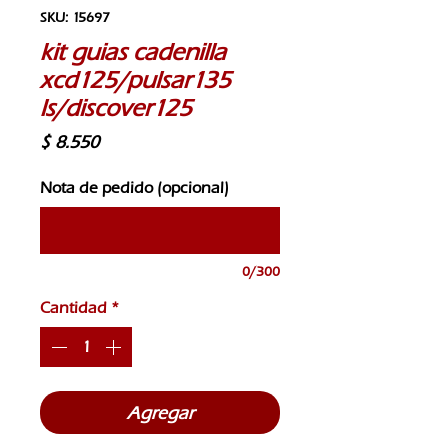
SKU: 15697
kit guias cadenilla
xcd125/pulsar135
ls/discover125
Precio
$ 8.550
Nota de pedido (opcional)
0/300
Cantidad
*
Agregar