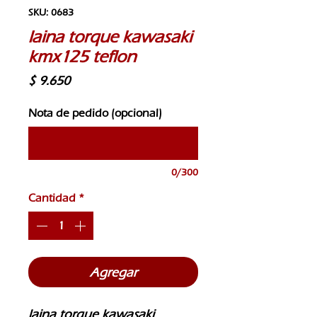
SKU: 0683
laina torque kawasaki
kmx125 teflon
Precio
$ 9.650
Nota de pedido (opcional)
0/300
Cantidad
*
Agregar
laina torque kawasaki 