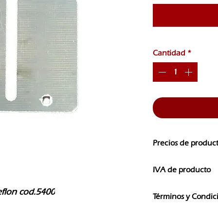
Cantidad
*
Precios de produc
Los precios de nuest
IVA de producto
CAMBIOS SIN PREVI
Los precios que ves e
teflon cod.5400
Términos y Condic
IVA
El uso de la informaci