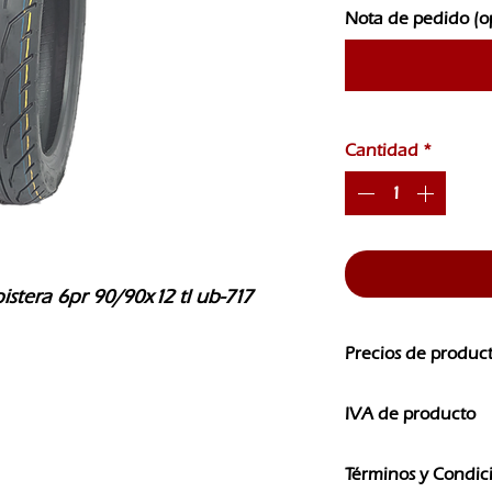
Nota de pedido (o
Cantidad
*
pistera 6pr 90/90x12 tl ub-717 
Precios de produc
Los precios de nuest
IVA de producto
CAMBIOS SIN PREVI
Los precios que ves e
Términos y Condic
IVA