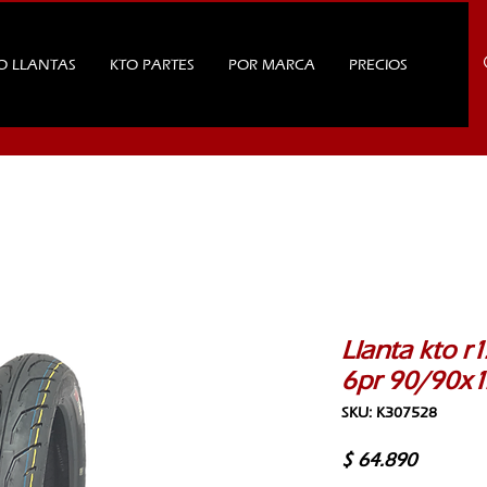
O LLANTAS
KTO PARTES
POR MARCA
PRECIOS
Llanta kto r1
6pr 90/90x12
SKU: K307528
Precio
$ 64.890