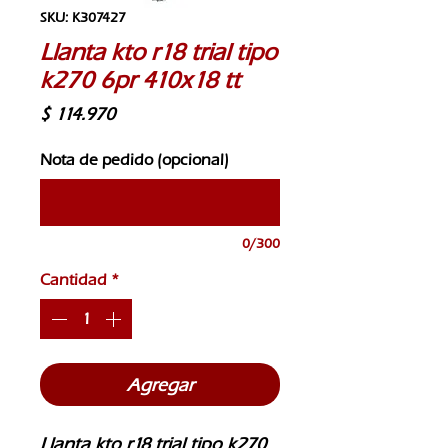
SKU: K307427
Llanta kto r18 trial tipo
k270 6pr 410x18 tt
Precio
$ 114.970
Nota de pedido (opcional)
0/300
Cantidad
*
Agregar
Llanta kto r18 trial tipo k270 