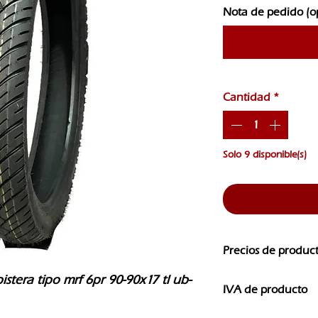
Nota de pedido (o
Cantidad
*
Solo 9 disponible(s)
Precios de produc
Los precios de nuest
pistera tipo mrf 6pr 90-90x17 tl ub-
IVA de producto
CAMBIOS SIN PREVI
Los precios que ves e