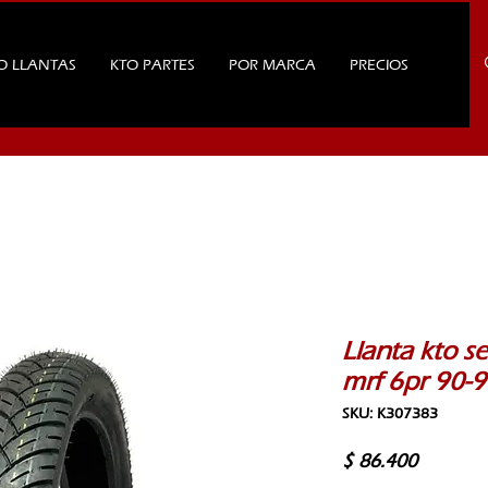
O LLANTAS
KTO PARTES
POR MARCA
PRECIOS
Llanta kto se
mrf 6pr 90-9
SKU: K307383
Precio
$ 86.400