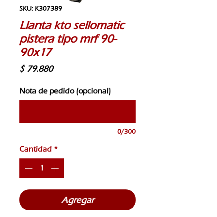
SKU: K307389
Llanta kto sellomatic
pistera tipo mrf 90-
90x17
Precio
$ 79.880
Nota de pedido (opcional)
0/300
Cantidad
*
Agregar