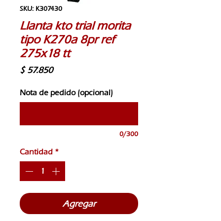
SKU: K307430
Llanta kto trial morita
tipo K270a 8pr ref
275x18 tt
Precio
$ 57.850
Nota de pedido (opcional)
0/300
Cantidad
*
Agregar