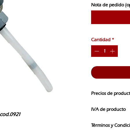
Nota de pedido (o
Cantidad
*
Precios de produc
Los precios de nuest
IVA de producto
CAMBIOS SIN PREVI
 cod.0921
Los precios que ves e
Términos y Condic
IVA