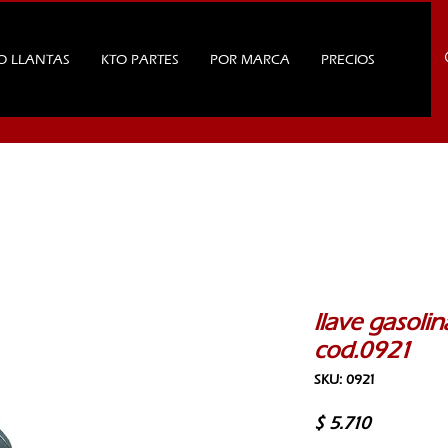
O LLANTAS
KTO PARTES
POR MARCA
PRECIOS
llave gasolin
cod.0921
SKU: 0921
Precio
$ 5.710