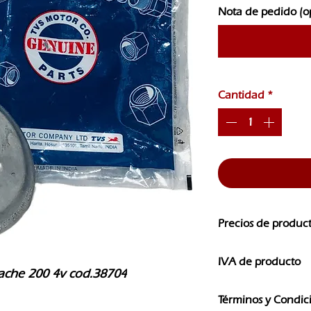
Nota de pedido (o
Cantidad
*
Precios de produc
Los precios de nuest
IVA de producto
CAMBIOS SIN PREVI
pache 200 4v cod.38704
Los precios que ves e
Términos y Condic
IVA