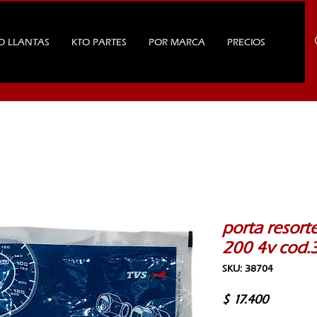
O LLANTAS
KTO PARTES
POR MARCA
PRECIOS
porta resort
200 4v cod.
SKU: 38704
Precio
$ 17.400