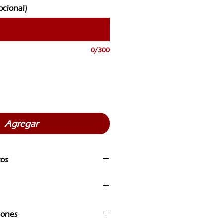
pcional)
0/300
Agregar
tos
ros productos pueden tener
O AVISO
n nuestros productos no incluyen
iones