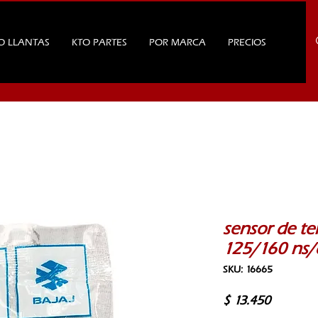
O LLANTAS
KTO PARTES
POR MARCA
PRECIOS
sensor de te
125/160 ns/
SKU: 16665
Precio
$ 13.450