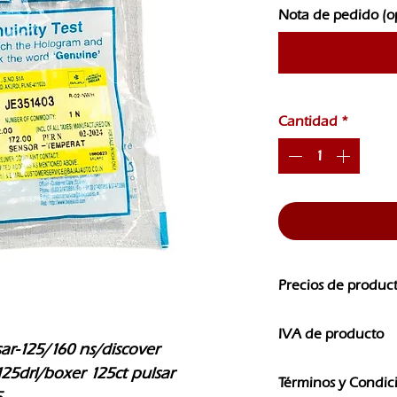
Nota de pedido (o
Cantidad
*
Precios de produc
Los precios de nuest
IVA de producto
CAMBIOS SIN PREVI
r-125/160 ns/discover 
Los precios que ves e
25drl/boxer 125ct pulsar 
Términos y Condic
IVA
5