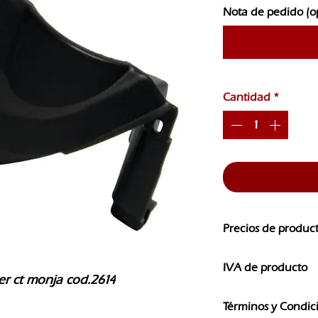
Nota de pedido (o
Cantidad
*
Precios de produc
Los precios de nuest
IVA de producto
CAMBIOS SIN PREVI
er ct monja cod.2614
Los precios que ves e
Términos y Condic
IVA