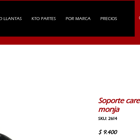
O LLANTAS
KTO PARTES
POR MARCA
PRECIOS
Soporte care
monja
SKU: 2614
Precio
$ 9.400