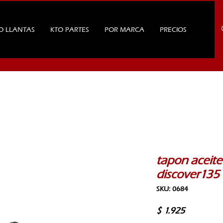
O LLANTAS
KTO PARTES
POR MARCA
PRECIOS
tapon aceite 
discover135
SKU: 0684
Precio
$ 1.925