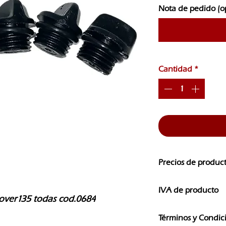
Nota de pedido (o
Cantidad
*
Precios de produc
Los precios de nuest
IVA de producto
CAMBIOS SIN PREVI
scover135 todas cod.0684
Los precios que ves e
Términos y Condic
IVA