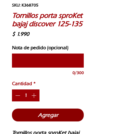
SKU: K368705
Tornillos porta sproKet
bajaj discover 125-135
Precio
$ 1.990
Nota de pedido (opcional)
0/300
Cantidad
*
Agregar
Tornillos porta sproKet bajaj 