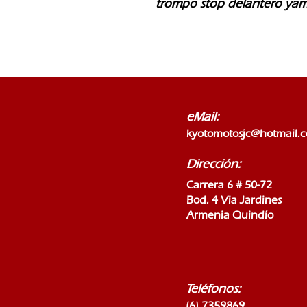
trompo stop delantero ya
eMail:
kyotomotosjc@hotmail.
Dirección:
Carrera 6 # 50-72
Bod. 4 Via Jardines
Armenia Quindío
Teléfonos:
(6) 7359869