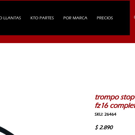
O LLANTAS
KTO PARTES
POR MARCA
PRECIOS
trompo stop
fz16 comple
SKU: 26464
Precio
$ 2.890