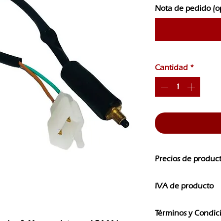
Nota de pedido (o
Cantidad
*
Precios de produc
Los precios de nuest
IVA de producto
CAMBIOS SIN PREVI
Los precios que ves e
Términos y Condic
IVA