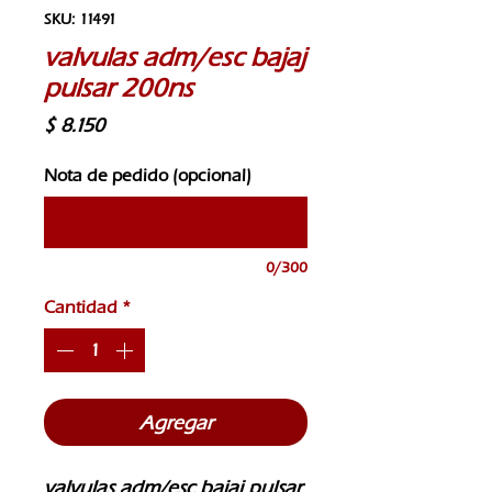
SKU: 11491
valvulas adm/esc bajaj
pulsar 200ns
Precio
$ 8.150
Nota de pedido (opcional)
0/300
Cantidad
*
Agregar
valvulas adm/esc bajaj pulsar 