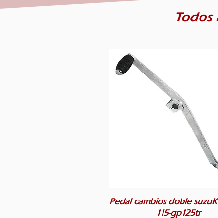
Todos 
Pedal cambios doble suzuKi
115-gp125tr