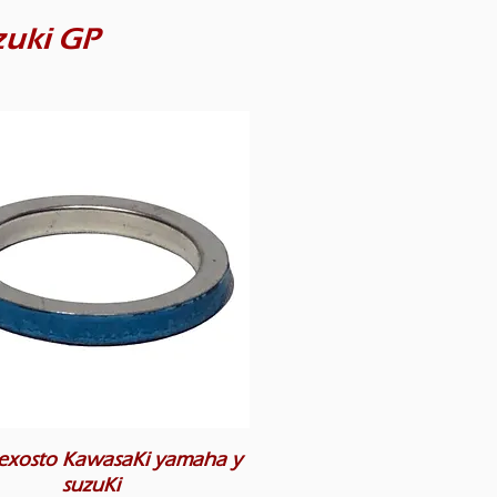
zuki GP
 exosto KawasaKi yamaha y
suzuKi