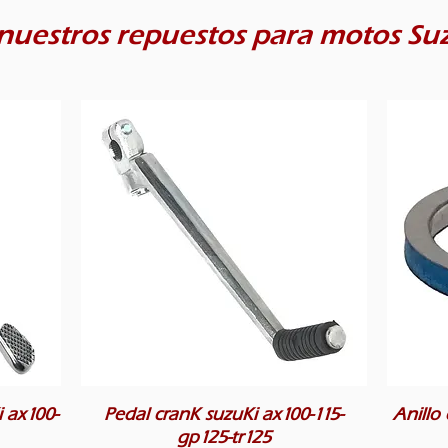
nuestros repuestos para motos Su
 ax100-
Pedal cranK suzuKi ax100-115-
Anillo
gp125-tr125