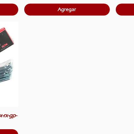
Agregar
x-rx-gp-