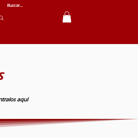
s
tralos aquí