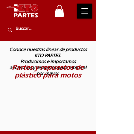
Conoce nuestras líneas de productos
KTO PARTES.
Producimos e importamos
Partes y repuestos de
accesorios y repuestos para motos al
plástico para motos
por mayor.