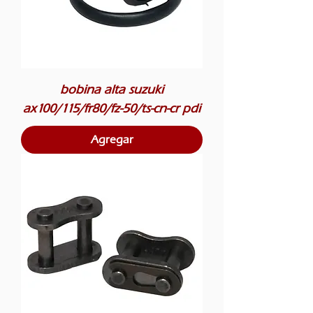
bobina alta suzuki
ax100/115/fr80/fz-50/ts-cn-cr pdi
Agregar