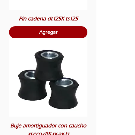
Pin cadena dt125K-ts125
Agregar
Buje amortiguador con caucho
xl-eco-dtK-rx-ax-ts