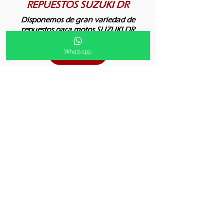
REPUESTOS SUZUKI DR
Disponemos de gran variedad de
repuestos para motos SUZUKI DR
Whatsapp
Ver más
Whatsapp