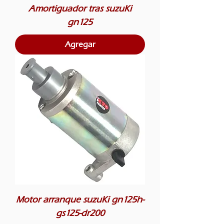
Amortiguador tras suzuKi
gn125
Agregar
Motor arranque suzuKi gn125h-
gs125-dr200