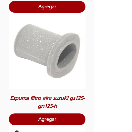
Agregar
Espuma filtro aire suzuKi gs125-
gn125-h
Agregar